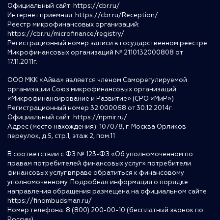
Официальный сайт:
https://cbr.ru/
Интернет приемная:
https://cbr.ru/Reception/
Реестр микрофинансовых организаций:
https://cbr.ru/microfinance/registry/
Регистрационный номер записи в государственном реестре
Микрофинансовых организаций № 2110132000808 от
17.11.2011г.
ООО МКК «Айва» является членом Саморегулируемой
организации Союз микрофинансовых организаций
«Микрофинансирование и Развитие» (СРО «МиР»)
Регистрационный номер 32 000068 от 30.12.2014г.
Официальный сайт:
https://npmir.ru/
Адрес (место нахождения): 107078, г. Москва Орликов
переулок, д.5, стр.1, этаж 2, пом.11
В соответствии с ФЗ № 123-ФЗ «Об уполномоченном по
правам потребителей финансовых услуг» потребители
финансовых услуг вправе обратиться к финансовому
уполномоченному. Подробная информация о порядке
направления обращения размещена на официальном сайте
https://finombudsman.ru/
Номер телефона: 8 (800) 200-00-10 (бесплатный звонок по
России)