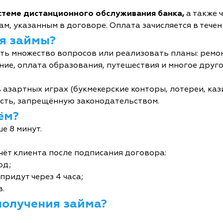
истеме дистанционного обслуживания банка,
а также 
м, указанным в договоре. Оплата зачисляется в течен
я займы?
ь множество вопросов или реализовать планы: ремон
ние, оплата образования, путешествия и многое друго
 азартных играх (букмекерские конторы, лотереи, кази
сть, запрещённую законодательством.
ём?
е 8 минут.
чёт клиента после подписания договора:
од;
придут через 4 часа;
в.
получения займа?