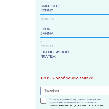
ВЫБЕРИТЕ
СУММУ
20 000 ₽
СРОК
ЗАЙМА
2
месяцев
ЕЖЕМЕСЯЧНЫЙ
ПЛАТЕЖ
+20% к одобрению заявки
Даю согласие на обработку персональных данных,
подтверждаю, что ознакомился и соглашаюсь с
Положением о защите ПД клиентов ООО МКК «Айва»