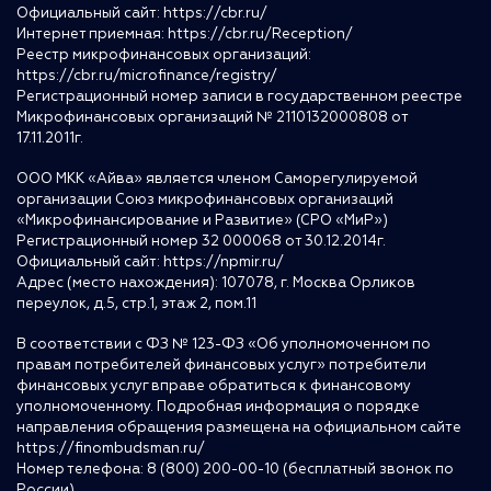
Официальный сайт:
https://cbr.ru/
Интернет приемная:
https://cbr.ru/Reception/
Реестр микрофинансовых организаций:
https://cbr.ru/microfinance/registry/
Регистрационный номер записи в государственном реестре
Микрофинансовых организаций № 2110132000808 от
17.11.2011г.
ООО МКК «Айва» является членом Саморегулируемой
организации Союз микрофинансовых организаций
«Микрофинансирование и Развитие» (СРО «МиР»)
Регистрационный номер 32 000068 от 30.12.2014г.
Официальный сайт:
https://npmir.ru/
Адрес (место нахождения): 107078, г. Москва Орликов
переулок, д.5, стр.1, этаж 2, пом.11
В соответствии с ФЗ № 123-ФЗ «Об уполномоченном по
правам потребителей финансовых услуг» потребители
финансовых услуг вправе обратиться к финансовому
уполномоченному. Подробная информация о порядке
направления обращения размещена на официальном сайте
https://finombudsman.ru/
Номер телефона: 8 (800) 200-00-10 (бесплатный звонок по
России)