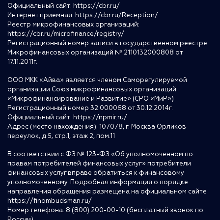
Официальный сайт:
https://cbr.ru/
Интернет приемная:
https://cbr.ru/Reception/
Реестр микрофинансовых организаций:
https://cbr.ru/microfinance/registry/
Регистрационный номер записи в государственном реестре
Микрофинансовых организаций № 2110132000808 от
17.11.2011г.
ООО МКК «Айва» является членом Саморегулируемой
организации Союз микрофинансовых организаций
«Микрофинансирование и Развитие» (СРО «МиР»)
Регистрационный номер 32 000068 от 30.12.2014г.
Официальный сайт:
https://npmir.ru/
Адрес (место нахождения): 107078, г. Москва Орликов
переулок, д.5, стр.1, этаж 2, пом.11
В соответствии с ФЗ № 123-ФЗ «Об уполномоченном по
правам потребителей финансовых услуг» потребители
финансовых услуг вправе обратиться к финансовому
уполномоченному. Подробная информация о порядке
направления обращения размещена на официальном сайте
https://finombudsman.ru/
Номер телефона: 8 (800) 200-00-10 (бесплатный звонок по
России)