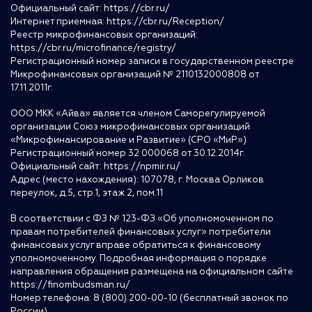
Официальный сайт:
https://cbr.ru/
Интернет приемная:
https://cbr.ru/Reception/
Реестр микрофинансовых организаций:
https://cbr.ru/microfinance/registry/
Регистрационный номер записи в государственном реестре
Микрофинансовых организаций № 2110132000808 от
17.11.2011г.
ООО МКК «Айва» является членом Саморегулируемой
организации Союз микрофинансовых организаций
«Микрофинансирование и Развитие» (СРО «МиР»)
Регистрационный номер 32 000068 от 30.12.2014г.
Официальный сайт:
https://npmir.ru/
Адрес (место нахождения): 107078, г. Москва Орликов
переулок, д.5, стр.1, этаж 2, пом.11
В соответствии с ФЗ № 123-ФЗ «Об уполномоченном по
правам потребителей финансовых услуг» потребители
финансовых услуг вправе обратиться к финансовому
уполномоченному. Подробная информация о порядке
направления обращения размещена на официальном сайте
https://finombudsman.ru/
Номер телефона: 8 (800) 200-00-10 (бесплатный звонок по
России)