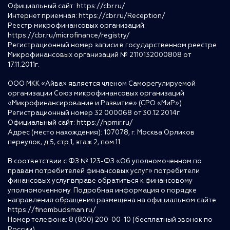
Официальный сайт:
https://cbr.ru/
Интернет приемная:
https://cbr.ru/Reception/
Реестр микрофинансовых организаций:
https://cbr.ru/microfinance/registry/
Регистрационный номер записи в государственном реестре
Микрофинансовых организаций № 2110132000808 от
17.11.2011г.
ООО МКК «Айва» является членом Саморегулируемой
организации Союз микрофинансовых организаций
«Микрофинансирование и Развитие» (СРО «МиР»)
Регистрационный номер 32 000068 от 30.12.2014г.
Официальный сайт:
https://npmir.ru/
Адрес (место нахождения): 107078, г. Москва Орликов
переулок, д.5, стр.1, этаж 2, пом.11
В соответствии с ФЗ № 123-ФЗ «Об уполномоченном по
правам потребителей финансовых услуг» потребители
финансовых услуг вправе обратиться к финансовому
уполномоченному. Подробная информация о порядке
направления обращения размещена на официальном сайте
https://finombudsman.ru/
Номер телефона: 8 (800) 200-00-10 (бесплатный звонок по
России)