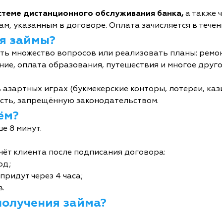
истеме дистанционного обслуживания банка,
а также 
м, указанным в договоре. Оплата зачисляется в течен
я займы?
ь множество вопросов или реализовать планы: ремон
ние, оплата образования, путешествия и многое друго
 азартных играх (букмекерские конторы, лотереи, кази
сть, запрещённую законодательством.
ём?
е 8 минут.
чёт клиента после подписания договора:
од;
придут через 4 часа;
в.
получения займа?