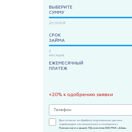
ВЫБЕРИТЕ
СУММУ
20 000 ₽
СРОК
ЗАЙМА
2
месяцев
ЕЖЕМЕСЯЧНЫЙ
ПЛАТЕЖ
+20% к одобрению заявки
Даю согласие на обработку персональных данных,
подтверждаю, что ознакомился и соглашаюсь с
Положением о защите ПД клиентов ООО МКК «Айва»