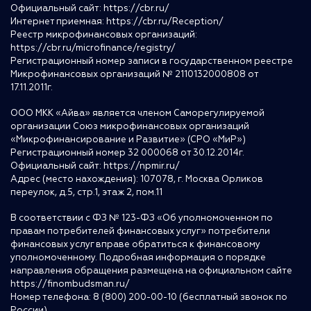
Официальный сайт:
https://cbr.ru/
Интернет приемная:
https://cbr.ru/Reception/
Реестр микрофинансовых организаций:
https://cbr.ru/microfinance/registry/
Регистрационный номер записи в государственном реестре
Микрофинансовых организаций № 2110132000808 от
17.11.2011г.
ООО МКК «Айва» является членом Саморегулируемой
организации Союз микрофинансовых организаций
«Микрофинансирование и Развитие» (СРО «МиР»)
Регистрационный номер 32 000068 от 30.12.2014г.
Официальный сайт:
https://npmir.ru/
Адрес (место нахождения): 107078, г. Москва Орликов
переулок, д.5, стр.1, этаж 2, пом.11
В соответствии с ФЗ № 123-ФЗ «Об уполномоченном по
правам потребителей финансовых услуг» потребители
финансовых услуг вправе обратиться к финансовому
уполномоченному. Подробная информация о порядке
направления обращения размещена на официальном сайте
https://finombudsman.ru/
Номер телефона: 8 (800) 200-00-10 (бесплатный звонок по
России)