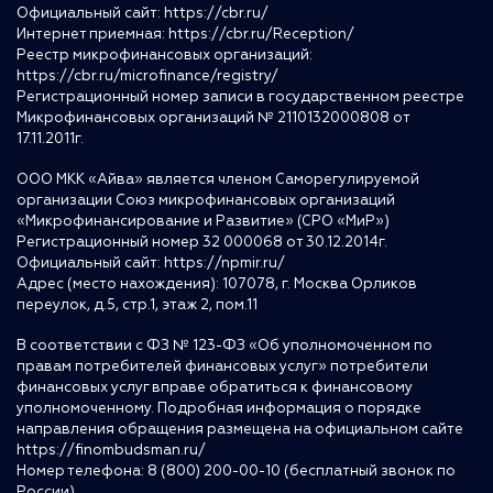
Официальный сайт:
https://cbr.ru/
Интернет приемная:
https://cbr.ru/Reception/
Реестр микрофинансовых организаций:
https://cbr.ru/microfinance/registry/
Регистрационный номер записи в государственном реестре
Микрофинансовых организаций № 2110132000808 от
17.11.2011г.
ООО МКК «Айва» является членом Саморегулируемой
организации Союз микрофинансовых организаций
«Микрофинансирование и Развитие» (СРО «МиР»)
Регистрационный номер 32 000068 от 30.12.2014г.
Официальный сайт:
https://npmir.ru/
Адрес (место нахождения): 107078, г. Москва Орликов
переулок, д.5, стр.1, этаж 2, пом.11
В соответствии с ФЗ № 123-ФЗ «Об уполномоченном по
правам потребителей финансовых услуг» потребители
финансовых услуг вправе обратиться к финансовому
уполномоченному. Подробная информация о порядке
направления обращения размещена на официальном сайте
https://finombudsman.ru/
Номер телефона: 8 (800) 200-00-10 (бесплатный звонок по
России)