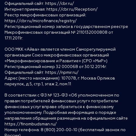
Официальный сайт:
https://cbr.ru/
Интернет приемная:
https://cbr.ru/Reception/
Реестр микрофинансовых организаций:
https://cbr.ru/microfinance/registry/
Регистрационный номер записи в государственном реестре
Микрофинансовых организаций № 2110132000808 от
17.11.2011г.
ООО МКК «Айва» является членом Саморегулируемой
организации Союз микрофинансовых организаций
«Микрофинансирование и Развитие» (СРО «МиР»)
Регистрационный номер 32 000068 от 30.12.2014г.
Официальный сайт:
https://npmir.ru/
Адрес (место нахождения): 107078, г. Москва Орликов
переулок, д.5, стр.1, этаж 2, пом.11
В соответствии с ФЗ № 123-ФЗ «Об уполномоченном по
правам потребителей финансовых услуг» потребители
финансовых услуг вправе обратиться к финансовому
уполномоченному. Подробная информация о порядке
направления обращения размещена на официальном сайте
https://finombudsman.ru/
Номер телефона: 8 (800) 200-00-10 (бесплатный звонок по
России)