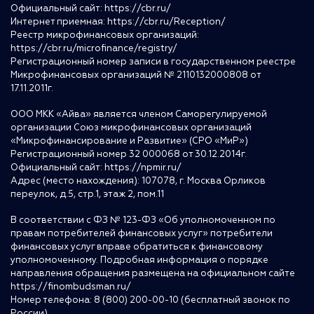
Официальный сайт:
https://cbr.ru/
Интернет приемная:
https://cbr.ru/Reception/
Реестр микрофинансовых организаций:
https://cbr.ru/microfinance/registry/
Регистрационный номер записи в государственном реестре
Микрофинансовых организаций № 2110132000808 от
17.11.2011г.
ООО МКК «Айва» является членом Саморегулируемой
организации Союз микрофинансовых организаций
«Микрофинансирование и Развитие» (СРО «МиР»)
Регистрационный номер 32 000068 от 30.12.2014г.
Официальный сайт:
https://npmir.ru/
Адрес (место нахождения): 107078, г. Москва Орликов
переулок, д.5, стр.1, этаж 2, пом.11
В соответствии с ФЗ № 123-ФЗ «Об уполномоченном по
правам потребителей финансовых услуг» потребители
финансовых услуг вправе обратиться к финансовому
уполномоченному. Подробная информация о порядке
направления обращения размещена на официальном сайте
https://finombudsman.ru/
Номер телефона: 8 (800) 200-00-10 (бесплатный звонок по
России)