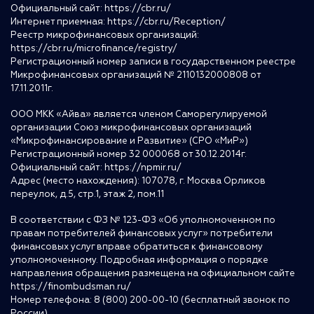
Официальный сайт:
https://cbr.ru/
Интернет приемная:
https://cbr.ru/Reception/
Реестр микрофинансовых организаций:
https://cbr.ru/microfinance/registry/
Регистрационный номер записи в государственном реестре
Микрофинансовых организаций № 2110132000808 от
17.11.2011г.
ООО МКК «Айва» является членом Саморегулируемой
организации Союз микрофинансовых организаций
«Микрофинансирование и Развитие» (СРО «МиР»)
Регистрационный номер 32 000068 от 30.12.2014г.
Официальный сайт:
https://npmir.ru/
Адрес (место нахождения): 107078, г. Москва Орликов
переулок, д.5, стр.1, этаж 2, пом.11
В соответствии с ФЗ № 123-ФЗ «Об уполномоченном по
правам потребителей финансовых услуг» потребители
финансовых услуг вправе обратиться к финансовому
уполномоченному. Подробная информация о порядке
направления обращения размещена на официальном сайте
https://finombudsman.ru/
Номер телефона: 8 (800) 200-00-10 (бесплатный звонок по
России)