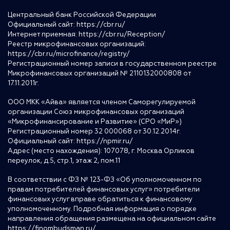
Центральный банк Российской Федерации
Официальный сайт:
https://cbr.ru/
Интернет приемная:
https://cbr.ru/Reception/
Реестр микрофинансовых организаций:
https://cbr.ru/microfinance/registry/
Регистрационный номер записи в государственном реестре
Микрофинансовых организаций № 2110132000808 от
17.11.2011г.
ООО МКК «Айва» является членом Саморегулируемой
организации Союз микрофинансовых организаций
«Микрофинансирование и Развитие» (СРО «МиР»)
Регистрационный номер 32 000068 от 30.12.2014г.
Официальный сайт:
https://npmir.ru/
Адрес (место нахождения): 107078, г. Москва Орликов
переулок, д.5, стр.1, этаж 2, пом.11
В соответствии с ФЗ № 123-ФЗ «Об уполномоченном по
правам потребителей финансовых услуг» потребители
финансовых услуг вправе обратиться к финансовому
уполномоченному. Подробная информация о порядке
направления обращения размещена на официальном сайте
https://finombudsman.ru/