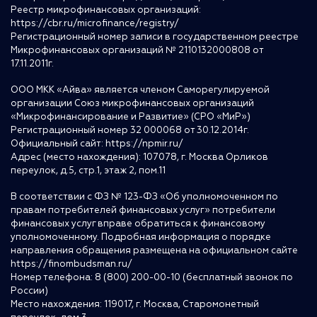
Реестр микрофинансовых организаций:
https://cbr.ru/microfinance/registry/
Регистрационный номер записи в государственном реестре
Микрофинансовых организаций № 2110132000808 от
17.11.2011г.
ООО МКК «Айва» является членом Саморегулируемой
организации Союз микрофинансовых организаций
«Микрофинансирование и Развитие» (СРО «МиР»)
Регистрационный номер 32 000068 от 30.12.2014г.
Официальный сайт:
https://npmir.ru/
Адрес (место нахождения): 107078, г. Москва Орликов
переулок, д.5, стр.1, этаж 2, пом.11
В соответствии с ФЗ № 123-ФЗ «Об уполномоченном по
правам потребителей финансовых услуг» потребители
финансовых услуг вправе обратиться к финансовому
уполномоченному. Подробная информация о порядке
направления обращения размещена на официальном сайте
https://finombudsman.ru/
Номер телефона: 8 (800) 200-00-10 (бесплатный звонок по
России)
Место нахождения: 119017, г. Москва, Старомонетный