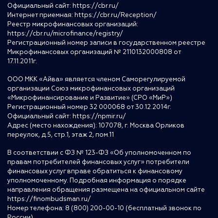
Официальный сайт:
https://cbr.ru/
Интернет приемная:
https://cbr.ru/Reception/
Реестр микрофинансовых организаций:
https://cbr.ru/microfinance/registry/
Регистрационный номер записи в государственном реестре
Микрофинансовых организаций № 2110132000808 от
17.11.2011г.
ООО МКК «Айва» является членом Саморегулируемой
организации Союз микрофинансовых организаций
«Микрофинансирование и Развитие» (СРО «МиР»)
Регистрационный номер 32 000068 от 30.12.2014г.
Официальный сайт:
https://npmir.ru/
Адрес (место нахождения): 107078, г. Москва Орликов
переулок, д.5, стр.1, этаж 2, пом.11
В соответствии с ФЗ № 123-ФЗ «Об уполномоченном по
правам потребителей финансовых услуг» потребители
финансовых услуг вправе обратиться к финансовому
уполномоченному. Подробная информация о порядке
направления обращения размещена на официальном сайте
https://finombudsman.ru/
Номер телефона: 8 (800) 200-00-10 (бесплатный звонок по
России)