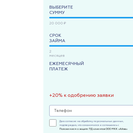
ВЫБЕРИТЕ
СУММУ
20 000 ₽
СРОК
ЗАЙМА
2
месяцев
ЕЖЕМЕСЯЧНЫЙ
ПЛАТЕЖ
+20% к одобрению заявки
Даю согласие на обработку персональных данных,
подтверждаю, что ознакомился и соглашаюсь с
Положением о защите ПД клиентов ООО МКК «Айва»