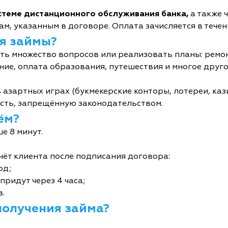
истеме дистанционного обслуживания банка,
а также 
м, указанным в договоре. Оплата зачисляется в течен
я займы?
ь множество вопросов или реализовать планы: ремон
ние, оплата образования, путешествия и многое друго
 азартных играх (букмекерские конторы, лотереи, кази
сть, запрещённую законодательством.
ём?
е 8 минут.
чёт клиента после подписания договора:
од;
придут через 4 часа;
в.
получения займа?