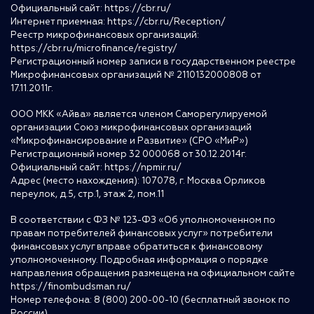
Официальный сайт:
https://cbr.ru/
Интернет приемная:
https://cbr.ru/Reception/
Реестр микрофинансовых организаций:
https://cbr.ru/microfinance/registry/
Регистрационный номер записи в государственном реестре
Микрофинансовых организаций № 2110132000808 от
17.11.2011г.
ООО МКК «Айва» является членом Саморегулируемой
организации Союз микрофинансовых организаций
«Микрофинансирование и Развитие» (СРО «МиР»)
Регистрационный номер 32 000068 от 30.12.2014г.
Официальный сайт:
https://npmir.ru/
Адрес (место нахождения): 107078, г. Москва Орликов
переулок, д.5, стр.1, этаж 2, пом.11
В соответствии с ФЗ № 123-ФЗ «Об уполномоченном по
правам потребителей финансовых услуг» потребители
финансовых услуг вправе обратиться к финансовому
уполномоченному. Подробная информация о порядке
направления обращения размещена на официальном сайте
https://finombudsman.ru/
Номер телефона: 8 (800) 200-00-10 (бесплатный звонок по
России)