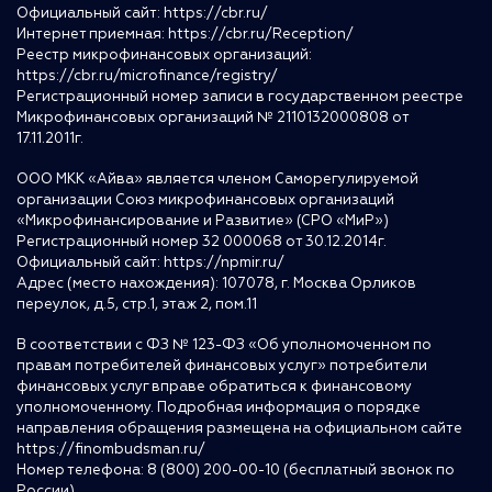
Официальный сайт:
https://cbr.ru/
Интернет приемная:
https://cbr.ru/Reception/
Реестр микрофинансовых организаций:
https://cbr.ru/microfinance/registry/
Регистрационный номер записи в государственном реестре
Микрофинансовых организаций № 2110132000808 от
17.11.2011г.
ООО МКК «Айва» является членом Саморегулируемой
организации Союз микрофинансовых организаций
«Микрофинансирование и Развитие» (СРО «МиР»)
Регистрационный номер 32 000068 от 30.12.2014г.
Официальный сайт:
https://npmir.ru/
Адрес (место нахождения): 107078, г. Москва Орликов
переулок, д.5, стр.1, этаж 2, пом.11
В соответствии с ФЗ № 123-ФЗ «Об уполномоченном по
правам потребителей финансовых услуг» потребители
финансовых услуг вправе обратиться к финансовому
уполномоченному. Подробная информация о порядке
направления обращения размещена на официальном сайте
https://finombudsman.ru/
Номер телефона: 8 (800) 200-00-10 (бесплатный звонок по
России)