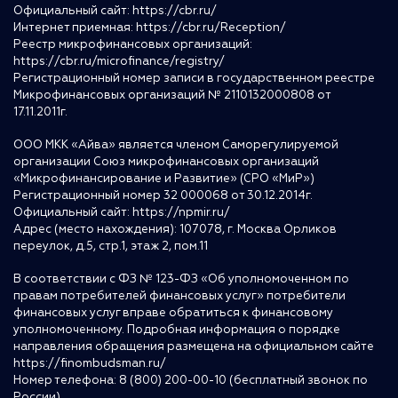
Официальный сайт:
https://cbr.ru/
Интернет приемная:
https://cbr.ru/Reception/
Реестр микрофинансовых организаций:
https://cbr.ru/microfinance/registry/
Регистрационный номер записи в государственном реестре
Микрофинансовых организаций № 2110132000808 от
17.11.2011г.
ООО МКК «Айва» является членом Саморегулируемой
организации Союз микрофинансовых организаций
«Микрофинансирование и Развитие» (СРО «МиР»)
Регистрационный номер 32 000068 от 30.12.2014г.
Официальный сайт:
https://npmir.ru/
Адрес (место нахождения): 107078, г. Москва Орликов
переулок, д.5, стр.1, этаж 2, пом.11
В соответствии с ФЗ № 123-ФЗ «Об уполномоченном по
правам потребителей финансовых услуг» потребители
финансовых услуг вправе обратиться к финансовому
уполномоченному. Подробная информация о порядке
направления обращения размещена на официальном сайте
https://finombudsman.ru/
Номер телефона: 8 (800) 200-00-10 (бесплатный звонок по
России)