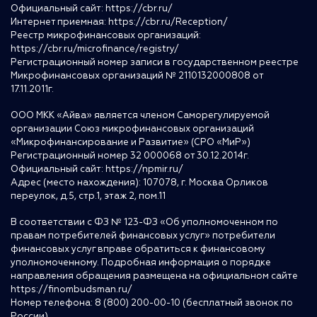
Официальный сайт:
https://cbr.ru/
Интернет приемная:
https://cbr.ru/Reception/
Реестр микрофинансовых организаций:
https://cbr.ru/microfinance/registry/
Регистрационный номер записи в государственном реестре
Микрофинансовых организаций № 2110132000808 от
17.11.2011г.
ООО МКК «Айва» является членом Саморегулируемой
организации Союз микрофинансовых организаций
«Микрофинансирование и Развитие» (СРО «МиР»)
Регистрационный номер 32 000068 от 30.12.2014г.
Официальный сайт:
https://npmir.ru/
Адрес (место нахождения): 107078, г. Москва Орликов
переулок, д.5, стр.1, этаж 2, пом.11
В соответствии с ФЗ № 123-ФЗ «Об уполномоченном по
правам потребителей финансовых услуг» потребители
финансовых услуг вправе обратиться к финансовому
уполномоченному. Подробная информация о порядке
направления обращения размещена на официальном сайте
https://finombudsman.ru/
Номер телефона: 8 (800) 200-00-10 (бесплатный звонок по
России)