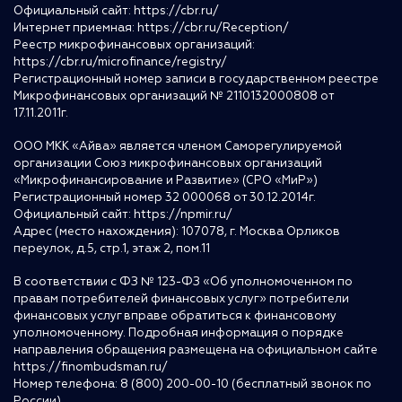
Официальный сайт:
https://cbr.ru/
Интернет приемная:
https://cbr.ru/Reception/
Реестр микрофинансовых организаций:
https://cbr.ru/microfinance/registry/
Регистрационный номер записи в государственном реестре
Микрофинансовых организаций № 2110132000808 от
17.11.2011г.
ООО МКК «Айва» является членом Саморегулируемой
организации Союз микрофинансовых организаций
«Микрофинансирование и Развитие» (СРО «МиР»)
Регистрационный номер 32 000068 от 30.12.2014г.
Официальный сайт:
https://npmir.ru/
Адрес (место нахождения): 107078, г. Москва Орликов
переулок, д.5, стр.1, этаж 2, пом.11
В соответствии с ФЗ № 123-ФЗ «Об уполномоченном по
правам потребителей финансовых услуг» потребители
финансовых услуг вправе обратиться к финансовому
уполномоченному. Подробная информация о порядке
направления обращения размещена на официальном сайте
https://finombudsman.ru/
Номер телефона: 8 (800) 200-00-10 (бесплатный звонок по
России)