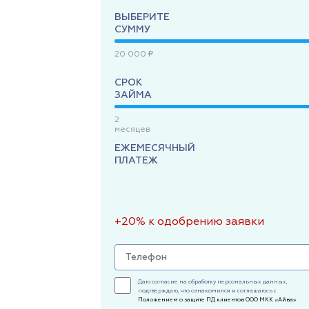
ВЫБЕРИТЕ
СУММУ
20 000 ₽
СРОК
ЗАЙМА
2
месяцев
ЕЖЕМЕСЯЧНЫЙ
ПЛАТЕЖ
+20% к одобрению заявки
Даю согласие на обработку персональных данных,
подтверждаю, что ознакомился и соглашаюсь с
Положением о защите ПД клиентов ООО МКК «Айва»