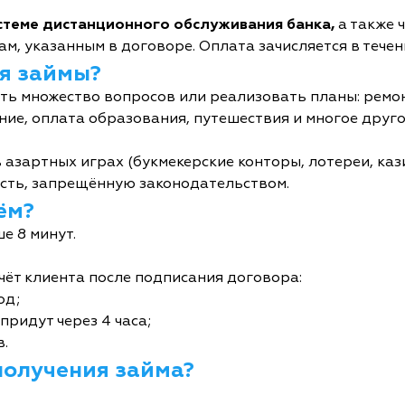
истеме дистанционного обслуживания банка,
а также 
м, указанным в договоре. Оплата зачисляется в течен
я займы?
ь множество вопросов или реализовать планы: ремон
ние, оплата образования, путешествия и многое друго
 азартных играх (букмекерские конторы, лотереи, кази
сть, запрещённую законодательством.
ём?
е 8 минут.
чёт клиента после подписания договора:
од;
придут через 4 часа;
в.
получения займа?