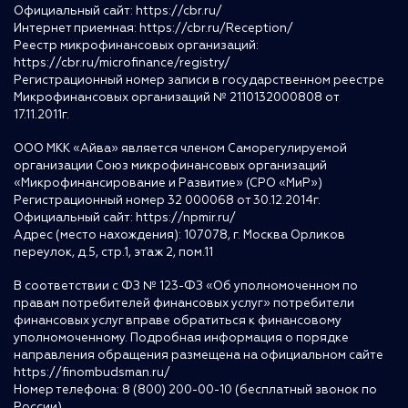
Официальный сайт:
https://cbr.ru/
Интернет приемная:
https://cbr.ru/Reception/
Реестр микрофинансовых организаций:
https://cbr.ru/microfinance/registry/
Регистрационный номер записи в государственном реестре
Микрофинансовых организаций № 2110132000808 от
17.11.2011г.
ООО МКК «Айва» является членом Саморегулируемой
организации Союз микрофинансовых организаций
«Микрофинансирование и Развитие» (СРО «МиР»)
Регистрационный номер 32 000068 от 30.12.2014г.
Официальный сайт:
https://npmir.ru/
Адрес (место нахождения): 107078, г. Москва Орликов
переулок, д.5, стр.1, этаж 2, пом.11
В соответствии с ФЗ № 123-ФЗ «Об уполномоченном по
правам потребителей финансовых услуг» потребители
финансовых услуг вправе обратиться к финансовому
уполномоченному. Подробная информация о порядке
направления обращения размещена на официальном сайте
https://finombudsman.ru/
Номер телефона: 8 (800) 200-00-10 (бесплатный звонок по
России)