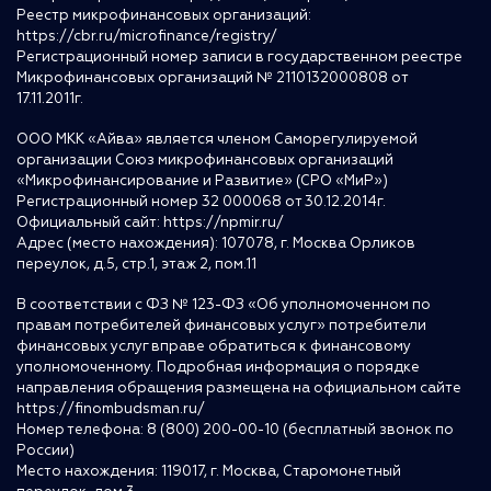
Реестр микрофинансовых организаций:
https://cbr.ru/microfinance/registry/
Регистрационный номер записи в государственном реестре
Микрофинансовых организаций № 2110132000808 от
17.11.2011г.
ООО МКК «Айва» является членом Саморегулируемой
организации Союз микрофинансовых организаций
«Микрофинансирование и Развитие» (СРО «МиР»)
Регистрационный номер 32 000068 от 30.12.2014г.
Официальный сайт:
https://npmir.ru/
Адрес (место нахождения): 107078, г. Москва Орликов
переулок, д.5, стр.1, этаж 2, пом.11
В соответствии с ФЗ № 123-ФЗ «Об уполномоченном по
правам потребителей финансовых услуг» потребители
финансовых услуг вправе обратиться к финансовому
уполномоченному. Подробная информация о порядке
направления обращения размещена на официальном сайте
https://finombudsman.ru/
Номер телефона: 8 (800) 200-00-10 (бесплатный звонок по
России)
Место нахождения: 119017, г. Москва, Старомонетный