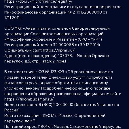
https://cbr.ru/microfinance/registry/
Регистрационный номер записи в государственном реестре
Микрофинансовых организаций № 2110132000808 от
17.11.2011г.
ООО МКК «Айва» является членом Саморегулируемой
организации Союз микрофинансовых организаций
«Микрофинансирование и Развитие» (СРО «МиР»)
Регистрационный номер 32 000068 от 30.12.2014г.
Официальный сайт:
https://npmir.ru/
Адрес (место нахождения): 107078, г. Москва Орликов
переулок, д.5, стр.1, этаж 2, пом.11
В соответствии с ФЗ № 123-ФЗ «Об уполномоченном по
правам потребителей финансовых услуг» потребители
финансовых услуг вправе обратиться к финансовому
уполномоченному. Подробная информация о порядке
направления обращения размещена на официальном сайте
https://finombudsman.ru/
Номер телефона: 8 (800) 200-00-10 (бесплатный звонок по
России)
Место нахождения: 119017, г. Москва, Старомонетный
переулок, дом 3
Почтовый адрес: 119017, г. Москва, Старомонетный переулок,