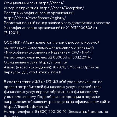
Официальный сайт:
https://cbr.ru/
Интернет приемная:
https://cbr.ru/Reception/
Реестр микрофинансовых организаций:
https://cbr.ru/microfinance/registry/
Регистрационный номер записи в государственном реестре
Микрофинансовых организаций № 2110132000808 от
17.11.2011г.
ООО МКК «Айва» является членом Саморегулируемой
организации Союз микрофинансовых организаций
«Микрофинансирование и Развитие» (СРО «МиР»)
Регистрационный номер 32 000068 от 30.12.2014г.
Официальный сайт:
https://npmir.ru/
Адрес (место нахождения): 107078, г. Москва Орликов
переулок, д.5, стр.1, этаж 2, пом.11
В соответствии с ФЗ № 123-ФЗ «Об уполномоченном по
правам потребителей финансовых услуг» потребители
финансовых услуг вправе обратиться к финансовому
уполномоченному. Подробная информация о порядке
направления обращения размещена на официальном сайте
https://finombudsman.ru/
Номер телефона: 8 (800) 200-00-10 (бесплатный звонок по
России)