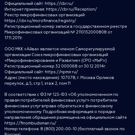
Официальный сайт:
https://cbr.ru/
Интернет приемная:
https://cbr.ru/Reception/
Реестр микрофинансовых организаций:
https://cbr.ru/microfinance/registry/
Регистрационный номер записи в государственном реестре
Микрофинансовых организаций № 2110132000808 от
17.11.2011г.
ООО МКК «Айва» является членом Саморегулируемой
организации Союз микрофинансовых организаций
«Микрофинансирование и Развитие» (СРО «МиР»)
Регистрационный номер 32 000068 от 30.12.2014г.
Официальный сайт:
https://npmir.ru/
Адрес (место нахождения): 107078, г. Москва Орликов
переулок, д.5, стр.1, этаж 2, пом.11
В соответствии с ФЗ № 123-ФЗ «Об уполномоченном по
правам потребителей финансовых услуг» потребители
финансовых услуг вправе обратиться к финансовому
уполномоченному. Подробная информация о порядке
направления обращения размещена на официальном сайте
https://finombudsman.ru/
Номер телефона: 8 (800) 200-00-10 (бесплатный звонок по
России)