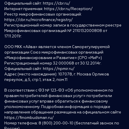
Официальный сайт:
https://cbr.ru/
Интернет приемная:
https://cbr.ru/Reception/
Реестр микрофинансовых организаций:
https://cbr.ru/microfinance/registry/
Регистрационный номер записи в государственном реестре
Микрофинансовых организаций № 2110132000808 от
17.11.2011г.
ООО МКК «Айва» является членом Саморегулируемой
организации Союз микрофинансовых организаций
«Микрофинансирование и Развитие» (СРО «МиР»)
Регистрационный номер 32 000068 от 30.12.2014г.
Официальный сайт:
https://npmir.ru/
Адрес (место нахождения): 107078, г. Москва Орликов
переулок, д.5, стр.1, этаж 2, пом.11
В соответствии с ФЗ № 123-ФЗ «Об уполномоченном по
правам потребителей финансовых услуг» потребители
финансовых услуг вправе обратиться к финансовому
уполномоченному. Подробная информация о порядке
направления обращения размещена на официальном сайте
https://finombudsman.ru/
Номер телефона: 8 (800) 200-00-10 (бесплатный звонок по
России)