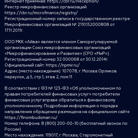
Интернет приемная:
https://cbr.ru/Reception/
Реестр микрофинансовых организаций:
https://cbr.ru/microfinance/registry/
Регистрационный номер записи в государственном реестре
Микрофинансовых организаций № 2110132000808 от
17.11.2011г.
ООО МКК «Айва» является членом Саморегулируемой
организации Союз микрофинансовых организаций
«Микрофинансирование и Развитие» (СРО «МиР»)
Регистрационный номер 32 000068 от 30.12.2014г.
Официальный сайт:
https://npmir.ru/
Адрес (место нахождения): 107078, г. Москва Орликов
переулок, д.5, стр.1, этаж 2, пом.11
В соответствии с ФЗ № 123-ФЗ «Об уполномоченном по
правам потребителей финансовых услуг» потребители
финансовых услуг вправе обратиться к финансовому
уполномоченному. Подробная информация о порядке
направления обращения размещена на официальном сайте
https://finombudsman.ru/
Номер телефона: 8 (800) 200-00-10 (бесплатный звонок по
России)
Место нахождения: 119017, г. Москва, Старомонетный