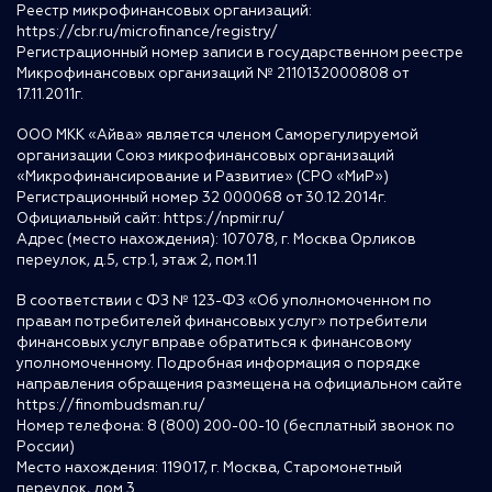
Реестр микрофинансовых организаций:
https://cbr.ru/microfinance/registry/
Регистрационный номер записи в государственном реестре
Микрофинансовых организаций № 2110132000808 от
17.11.2011г.
ООО МКК «Айва» является членом Саморегулируемой
организации Союз микрофинансовых организаций
«Микрофинансирование и Развитие» (СРО «МиР»)
Регистрационный номер 32 000068 от 30.12.2014г.
Официальный сайт:
https://npmir.ru/
Адрес (место нахождения): 107078, г. Москва Орликов
переулок, д.5, стр.1, этаж 2, пом.11
В соответствии с ФЗ № 123-ФЗ «Об уполномоченном по
правам потребителей финансовых услуг» потребители
финансовых услуг вправе обратиться к финансовому
уполномоченному. Подробная информация о порядке
направления обращения размещена на официальном сайте
https://finombudsman.ru/
Номер телефона: 8 (800) 200-00-10 (бесплатный звонок по
России)
Место нахождения: 119017, г. Москва, Старомонетный
переулок, дом 3