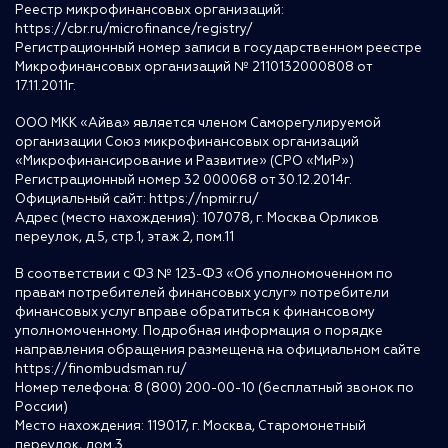
Реестр микрофинансовых организаций:
https://cbr.ru/microfinance/registry/
Регистрационный номер записи в государственном реестре
Микрофинансовых организаций № 2110132000808 от
17.11.2011г.
ООО МКК «Айва» является членом Саморегулируемой
организации Союз микрофинансовых организаций
«Микрофинансирование и Развитие» (СРО «МиР»)
Регистрационный номер 32 000068 от 30.12.2014г.
Официальный сайт:
https://npmir.ru/
Адрес (место нахождения): 107078, г. Москва Орликов
переулок, д.5, стр.1, этаж 2, пом.11
В соответствии с ФЗ № 123-ФЗ «Об уполномоченном по
правам потребителей финансовых услуг» потребители
финансовых услуг вправе обратиться к финансовому
уполномоченному. Подробная информация о порядке
направления обращения размещена на официальном сайте
https://finombudsman.ru/
Номер телефона: 8 (800) 200-00-10 (бесплатный звонок по
России)
Место нахождения: 119017, г. Москва, Старомонетный
переулок, дом 3