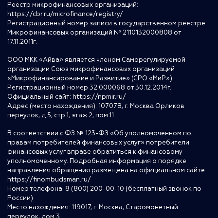
Реестр микрофинансовых организаций:
https://cbr.ru/microfinance/registry/
Регистрационный номер записи в государственном реестре
Микрофинансовых организаций № 2110132000808 от
17.11.2011г.
ООО МКК «Айва» является членом Саморегулируемой
организации Союз микрофинансовых организаций
«Микрофинансирование и Развитие» (СРО «МиР»)
Регистрационный номер 32 000068 от 30.12.2014г.
Официальный сайт:
https://npmir.ru/
Адрес (место нахождения): 107078, г. Москва Орликов
переулок, д.5, стр.1, этаж 2, пом.11
В соответствии с ФЗ № 123-ФЗ «Об уполномоченном по
правам потребителей финансовых услуг» потребители
финансовых услуг вправе обратиться к финансовому
уполномоченному. Подробная информация о порядке
направления обращения размещена на официальном сайте
https://finombudsman.ru/
Номер телефона: 8 (800) 200-00-10 (бесплатный звонок по
России)
Место нахождения: 119017, г. Москва, Старомонетный
переулок, дом 3