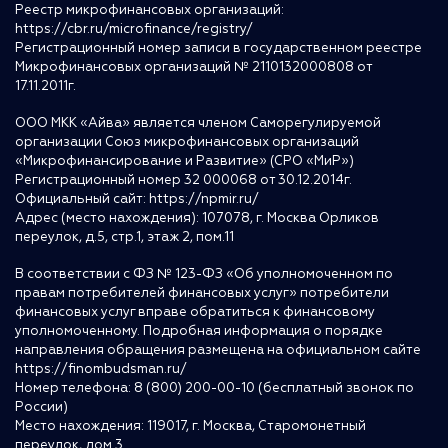
Реестр микрофинансовых организаций:
https://cbr.ru/microfinance/registry/
Регистрационный номер записи в государственном реестре
Микрофинансовых организаций № 2110132000808 от
17.11.2011г.
ООО МКК «Айва» является членом Саморегулируемой
организации Союз микрофинансовых организаций
«Микрофинансирование и Развитие» (СРО «МиР»)
Регистрационный номер 32 000068 от 30.12.2014г.
Официальный сайт:
https://npmir.ru/
Адрес (место нахождения): 107078, г. Москва Орликов
переулок, д.5, стр.1, этаж 2, пом.11
В соответствии с ФЗ № 123-ФЗ «Об уполномоченном по
правам потребителей финансовых услуг» потребители
финансовых услуг вправе обратиться к финансовому
уполномоченному. Подробная информация о порядке
направления обращения размещена на официальном сайте
https://finombudsman.ru/
Номер телефона: 8 (800) 200-00-10 (бесплатный звонок по
России)
Место нахождения: 119017, г. Москва, Старомонетный
переулок, дом 3