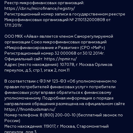
Реестр микрофинансовых организаций:
https://cbr.ru/microfinance/registry/
Регистрационный номер записи в государственном реестре
Микрофинансовых организаций № 2110132000808 от
17.11.2011г.
ООО МКК «Айва» является членом Саморегулируемой
организации Союз микрофинансовых организаций
«Микрофинансирование и Развитие» (СРО «МиР»)
Регистрационный номер 32 000068 от 30.12.2014г.
Официальный сайт:
https://npmir.ru/
Адрес (место нахождения): 107078, г. Москва Орликов
переулок, д.5, стр.1, этаж 2, пом.11
В соответствии с ФЗ № 123-ФЗ «Об уполномоченном по
правам потребителей финансовых услуг» потребители
финансовых услуг вправе обратиться к финансовому
уполномоченному. Подробная информация о порядке
направления обращения размещена на официальном сайте
https://finombudsman.ru/
Номер телефона: 8 (800) 200-00-10 (бесплатный звонок по
России)
Место нахождения: 119017, г. Москва, Старомонетный
переулок, дом 3