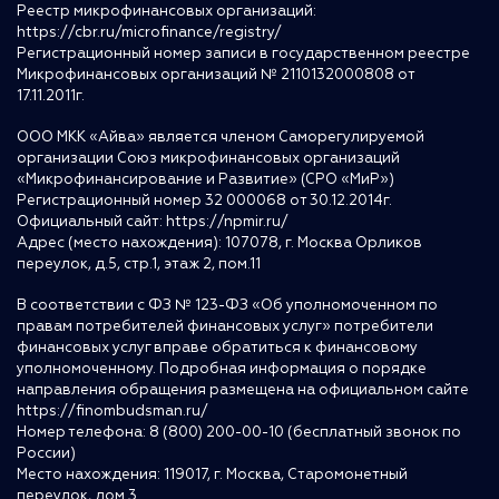
Реестр микрофинансовых организаций:
https://cbr.ru/microfinance/registry/
Регистрационный номер записи в государственном реестре
Микрофинансовых организаций № 2110132000808 от
17.11.2011г.
ООО МКК «Айва» является членом Саморегулируемой
организации Союз микрофинансовых организаций
«Микрофинансирование и Развитие» (СРО «МиР»)
Регистрационный номер 32 000068 от 30.12.2014г.
Официальный сайт:
https://npmir.ru/
Адрес (место нахождения): 107078, г. Москва Орликов
переулок, д.5, стр.1, этаж 2, пом.11
В соответствии с ФЗ № 123-ФЗ «Об уполномоченном по
правам потребителей финансовых услуг» потребители
финансовых услуг вправе обратиться к финансовому
уполномоченному. Подробная информация о порядке
направления обращения размещена на официальном сайте
https://finombudsman.ru/
Номер телефона: 8 (800) 200-00-10 (бесплатный звонок по
России)
Место нахождения: 119017, г. Москва, Старомонетный
переулок, дом 3