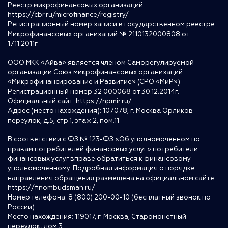
Реестр микрофинансовых организаций:
https://cbr.ru/microfinance/registry/
Регистрационный номер записи в государственном реестре
Микрофинансовых организаций № 2110132000808 от
17.11.2011г.
ООО МКК «Айва» является членом Саморегулируемой
организации Союз микрофинансовых организаций
«Микрофинансирование и Развитие» (СРО «МиР»)
Регистрационный номер 32 000068 от 30.12.2014г.
Официальный сайт:
https://npmir.ru/
Адрес (место нахождения): 107078, г. Москва Орликов
переулок, д.5, стр.1, этаж 2, пом.11
В соответствии с ФЗ № 123-ФЗ «Об уполномоченном по
правам потребителей финансовых услуг» потребители
финансовых услуг вправе обратиться к финансовому
уполномоченному. Подробная информация о порядке
направления обращения размещена на официальном сайте
https://finombudsman.ru/
Номер телефона: 8 (800) 200-00-10 (бесплатный звонок по
России)
Место нахождения: 119017, г. Москва, Старомонетный
переулок, дом 3