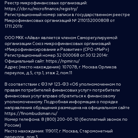
Реестр микрофинансовых организаций:
https://cbr.ru/microfinance/registry/
Регистрационный номер записи в государственном реестре
Микрофинансовых организаций № 2110132000808 от
17.11.2011г.
ООО МКК «Айва» является членом Саморегулируемой
организации Союз микрофинансовых организаций
«Микрофинансирование и Развитие» (СРО «МиР»)
Регистрационный номер 32 000068 от 30.12.2014г.
Официальный сайт:
https://npmir.ru/
Адрес (место нахождения): 107078, г. Москва Орликов
переулок, д.5, стр.1, этаж 2, пом.11
В соответствии с ФЗ № 123-ФЗ «Об уполномоченном по
правам потребителей финансовых услуг» потребители
финансовых услуг вправе обратиться к финансовому
уполномоченному. Подробная информация о порядке
направления обращения размещена на официальном сайте
https://finombudsman.ru/
Номер телефона: 8 (800) 200-00-10 (бесплатный звонок по
России)
Место нахождения: 119017, г. Москва, Старомонетный
переулок, дом 3