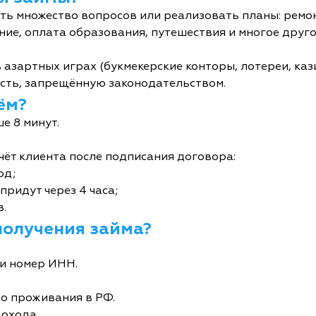
ь множество вопросов или реализовать планы: ремон
ние, оплата образования, путешествия и многое друго
 азартных играх (букмекерские конторы, лотереи, кази
сть, запрещённую законодательством.
ём?
е 8 минут.
чёт клиента после подписания договора:
од;
придут через 4 часа;
в.
получения займа?
и номер ИНН.
то проживания в РФ.
дохода.