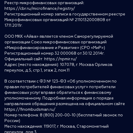
Реестр микрофинансовых организаций:
https://cbr.ru/microfinance/registry/
Регистрационный номер записи в государственном реестре
Микрофинансовых организаций № 2110132000808 от
17.11.2011г.
ООО МКК «Айва» является членом Саморегулируемой
организации Союз микрофинансовых организаций
«Микрофинансирование и Развитие» (СРО «МиР»)
Регистрационный номер 32 000068 от 30.12.2014г.
Официальный сайт:
https://npmir.ru/
Адрес (место нахождения): 107078, г. Москва Орликов
переулок, д.5, стр.1, этаж 2, пом.11
В соответствии с ФЗ № 123-ФЗ «Об уполномоченном по
правам потребителей финансовых услуг» потребители
финансовых услуг вправе обратиться к финансовому
уполномоченному. Подробная информация о порядке
направления обращения размещена на официальном сайте
https://finombudsman.ru/
Номер телефона: 8 (800) 200-00-10 (бесплатный звонок по
России)
Место нахождения: 119017, г. Москва, Старомонетный
переулок, дом 3