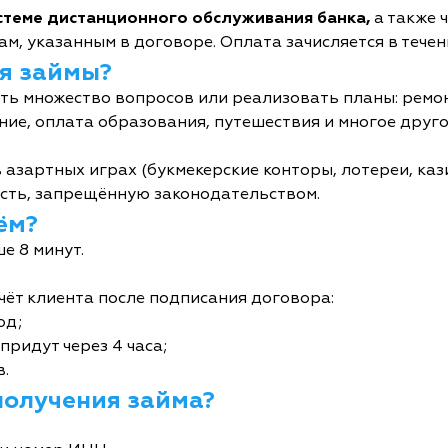
истеме дистанционного обслуживания банка,
а также 
м, указанным в договоре. Оплата зачисляется в течен
я займы?
ь множество вопросов или реализовать планы: ремон
ние, оплата образования, путешествия и многое друго
 азартных играх (букмекерские конторы, лотереи, кази
сть, запрещённую законодательством.
ём?
е 8 минут.
чёт клиента после подписания договора:
од;
придут через 4 часа;
в.
получения займа?