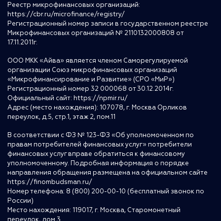
Реестр микрофинансовых организаций:
https://cbr.ru/microfinance/registry/
Регистрационный номер записи в государственном реестре
Микрофинансовых организаций № 2110132000808 от
17.11.2011г.
ООО МКК «Айва» является членом Саморегулируемой
организации Союз микрофинансовых организаций
«Микрофинансирование и Развитие» (СРО «МиР»)
Регистрационный номер 32 000068 от 30.12.2014г.
Официальный сайт:
https://npmir.ru/
Адрес (место нахождения): 107078, г. Москва Орликов
переулок, д.5, стр.1, этаж 2, пом.11
В соответствии с ФЗ № 123-ФЗ «Об уполномоченном по
правам потребителей финансовых услуг» потребители
финансовых услуг вправе обратиться к финансовому
уполномоченному. Подробная информация о порядке
направления обращения размещена на официальном сайте
https://finombudsman.ru/
Номер телефона: 8 (800) 200-00-10 (бесплатный звонок по
России)
Место нахождения: 119017, г. Москва, Старомонетный
переулок, дом 3