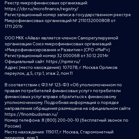
Реестр микрофинансовых организаций:
https://cbr.ru/microfinance/registry/
Регистрационный номер записи в государственном реестре
Микрофинансовых организаций № 2110132000808 от
17.11.2011г.
ООО МКК «Айва» является членом Саморегулируемой
организации Союз микрофинансовых организаций
«Микрофинансирование и Развитие» (СРО «МиР»)
Регистрационный номер 32 000068 от 30.12.2014г.
Официальный сайт:
https://npmir.ru/
Адрес (место нахождения): 107078, г. Москва Орликов
переулок, д.5, стр.1, этаж 2, пом.11
В соответствии с ФЗ № 123-ФЗ «Об уполномоченном по
правам потребителей финансовых услуг» потребители
финансовых услуг вправе обратиться к финансовому
уполномоченному. Подробная информация о порядке
направления обращения размещена на официальном сайте
https://finombudsman.ru/
Номер телефона: 8 (800) 200-00-10 (бесплатный звонок по
России)
Место нахождения: 119017, г. Москва, Старомонетный
переулок, дом 3