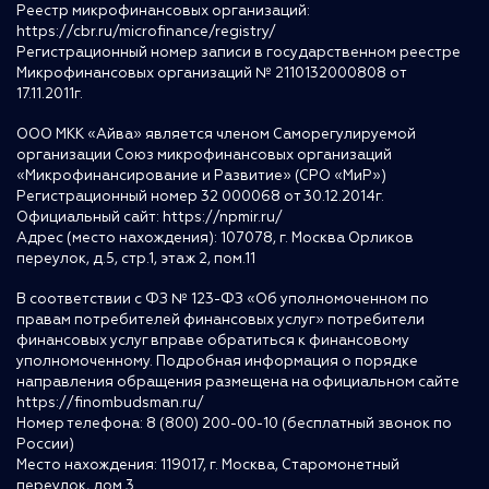
Реестр микрофинансовых организаций:
https://cbr.ru/microfinance/registry/
Регистрационный номер записи в государственном реестре
Микрофинансовых организаций № 2110132000808 от
17.11.2011г.
ООО МКК «Айва» является членом Саморегулируемой
организации Союз микрофинансовых организаций
«Микрофинансирование и Развитие» (СРО «МиР»)
Регистрационный номер 32 000068 от 30.12.2014г.
Официальный сайт:
https://npmir.ru/
Адрес (место нахождения): 107078, г. Москва Орликов
переулок, д.5, стр.1, этаж 2, пом.11
В соответствии с ФЗ № 123-ФЗ «Об уполномоченном по
правам потребителей финансовых услуг» потребители
финансовых услуг вправе обратиться к финансовому
уполномоченному. Подробная информация о порядке
направления обращения размещена на официальном сайте
https://finombudsman.ru/
Номер телефона: 8 (800) 200-00-10 (бесплатный звонок по
России)
Место нахождения: 119017, г. Москва, Старомонетный
переулок, дом 3