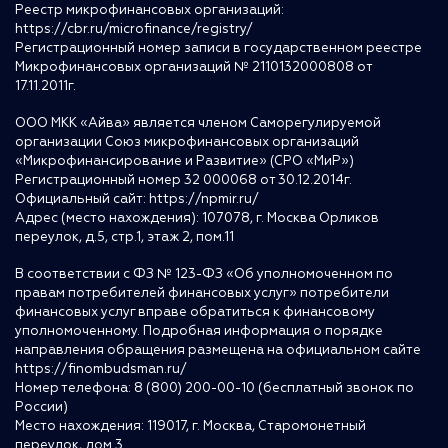
Реестр микрофинансовых организаций:
https://cbr.ru/microfinance/registry/
Регистрационный номер записи в государственном реестре
Микрофинансовых организаций № 2110132000808 от
17.11.2011г.
ООО МКК «Айва» является членом Саморегулируемой
организации Союз микрофинансовых организаций
«Микрофинансирование и Развитие» (СРО «МиР»)
Регистрационный номер 32 000068 от 30.12.2014г.
Официальный сайт:
https://npmir.ru/
Адрес (место нахождения): 107078, г. Москва Орликов
переулок, д.5, стр.1, этаж 2, пом.11
В соответствии с ФЗ № 123-ФЗ «Об уполномоченном по
правам потребителей финансовых услуг» потребители
финансовых услуг вправе обратиться к финансовому
уполномоченному. Подробная информация о порядке
направления обращения размещена на официальном сайте
https://finombudsman.ru/
Номер телефона: 8 (800) 200-00-10 (бесплатный звонок по
России)
Место нахождения: 119017, г. Москва, Старомонетный
переулок, дом 3