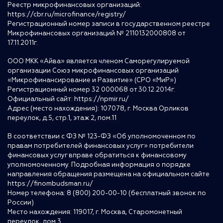
Реестр микрофинансовых организаций:
https://cbr.ru/microfinance/registry/
Регистрационный номер записи в государственном реестре
Микрофинансовых организаций № 2110132000808 от
17.11.2011г.
ООО МКК «Айва» является членом Саморегулируемой
организации Союз микрофинансовых организаций
«Микрофинансирование и Развитие» (СРО «МиР»)
Регистрационный номер 32 000068 от 30.12.2014г.
Официальный сайт:
https://npmir.ru/
Адрес (место нахождения): 107078, г. Москва Орликов
переулок, д.5, стр.1, этаж 2, пом.11
В соответствии с ФЗ № 123-ФЗ «Об уполномоченном по
правам потребителей финансовых услуг» потребители
финансовых услуг вправе обратиться к финансовому
уполномоченному. Подробная информация о порядке
направления обращения размещена на официальном сайте
https://finombudsman.ru/
Номер телефона: 8 (800) 200-00-10 (бесплатный звонок по
России)
Место нахождения: 119017, г. Москва, Старомонетный
переулок, дом 3