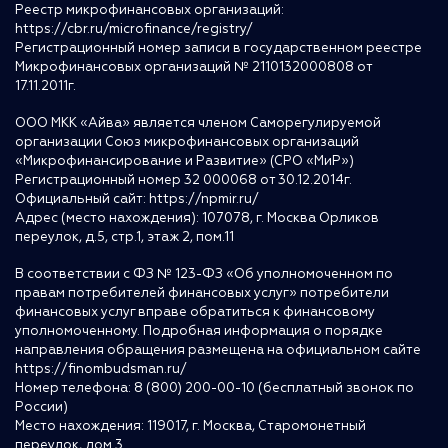
Реестр микрофинансовых организаций:
https://cbr.ru/microfinance/registry/
Регистрационный номер записи в государственном реестре
Микрофинансовых организаций № 2110132000808 от
17.11.2011г.
ООО МКК «Айва» является членом Саморегулируемой
организации Союз микрофинансовых организаций
«Микрофинансирование и Развитие» (СРО «МиР»)
Регистрационный номер 32 000068 от 30.12.2014г.
Официальный сайт:
https://npmir.ru/
Адрес (место нахождения): 107078, г. Москва Орликов
переулок, д.5, стр.1, этаж 2, пом.11
В соответствии с ФЗ № 123-ФЗ «Об уполномоченном по
правам потребителей финансовых услуг» потребители
финансовых услуг вправе обратиться к финансовому
уполномоченному. Подробная информация о порядке
направления обращения размещена на официальном сайте
https://finombudsman.ru/
Номер телефона: 8 (800) 200-00-10 (бесплатный звонок по
России)
Место нахождения: 119017, г. Москва, Старомонетный
переулок, дом 3