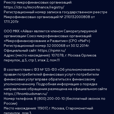
Реестр микрофинансовых организаций:
https://cbr.ru/microfinance/registry/
Регистрационный номер записи в государственном реестре
Микрофинансовых организаций № 2110132000808 от
17.11.2011г.
ООО МКК «Айва» является членом Саморегулируемой
организации Союз микрофинансовых организаций
«Микрофинансирование и Развитие» (СРО «МиР»)
Регистрационный номер 32 000068 от 30.12.2014г.
Официальный сайт:
https://npmir.ru/
Адрес (место нахождения): 107078, г. Москва Орликов
переулок, д.5, стр.1, этаж 2, пом.11
В соответствии с ФЗ № 123-ФЗ «Об уполномоченном по
правам потребителей финансовых услуг» потребители
финансовых услуг вправе обратиться к финансовому
уполномоченному. Подробная информация о порядке
направления обращения размещена на официальном сайте
https://finombudsman.ru/
Номер телефона: 8 (800) 200-00-10 (бесплатный звонок по
России)
Место нахождения: 119017, г. Москва, Старомонетный
переулок, дом 3