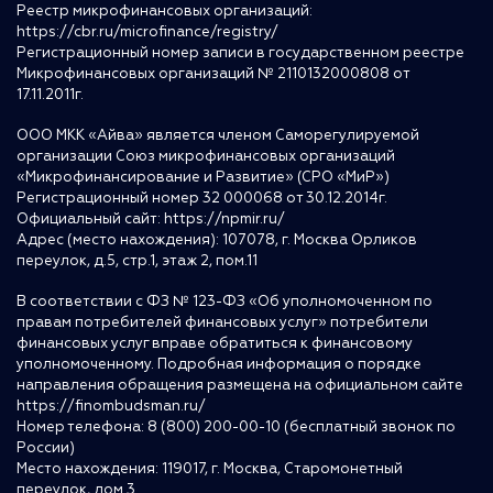
Реестр микрофинансовых организаций:
https://cbr.ru/microfinance/registry/
Регистрационный номер записи в государственном реестре
Микрофинансовых организаций № 2110132000808 от
17.11.2011г.
ООО МКК «Айва» является членом Саморегулируемой
организации Союз микрофинансовых организаций
«Микрофинансирование и Развитие» (СРО «МиР»)
Регистрационный номер 32 000068 от 30.12.2014г.
Официальный сайт:
https://npmir.ru/
Адрес (место нахождения): 107078, г. Москва Орликов
переулок, д.5, стр.1, этаж 2, пом.11
В соответствии с ФЗ № 123-ФЗ «Об уполномоченном по
правам потребителей финансовых услуг» потребители
финансовых услуг вправе обратиться к финансовому
уполномоченному. Подробная информация о порядке
направления обращения размещена на официальном сайте
https://finombudsman.ru/
Номер телефона: 8 (800) 200-00-10 (бесплатный звонок по
России)
Место нахождения: 119017, г. Москва, Старомонетный
переулок, дом 3