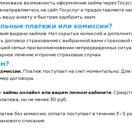
лизована возможность оформления займа через Госусл
енаправляетесь на сайт Госуслуг и предоставляете не
 вашу анкету и быстрее одобрить заем.
тельные платежи или комиссии?
овия выдачи займов. Нет скрытых комиссий и дополни
ь договор страхования с выбранной вами страховой
шей семьи при возникновении непредвиденных ситуац
рное лечение и прочие страховые случаи.
йм?
комиссии.
Платеж поступает на счет моментально. Дл
мер договора.
- займы онлайн» или вашем личном кабинете.
Средств
латежа, но не менее 30 руб.
атеж без комиссии, оплата поступает в течение 3–5 р
ланового списания.