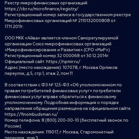
Реестр микрофинансовых организаций:
https://cbr.ru/microfinance/registry/
Регистрационный номер записи в государственном реестре
Микрофинансовых организаций № 2110132000808 от
17.11.2011г.
ООО МКК «Айва» является членом Саморегулируемой
организации Союз микрофинансовых организаций
«Микрофинансирование и Развитие» (СРО «МиР»)
Регистрационный номер 32 000068 от 30.12.2014г.
Официальный сайт:
https://npmir.ru/
Адрес (место нахождения): 107078, г. Москва Орликов
переулок, д.5, стр.1, этаж 2, пом.11
В соответствии с ФЗ № 123-ФЗ «Об уполномоченном по
правам потребителей финансовых услуг» потребители
финансовых услуг вправе обратиться к финансовому
уполномоченному. Подробная информация о порядке
направления обращения размещена на официальном сайте
https://finombudsman.ru/
Номер телефона: 8 (800) 200-00-10 (бесплатный звонок по
России)
Место нахождения: 119017, г. Москва, Старомонетный
переулок, дом 3